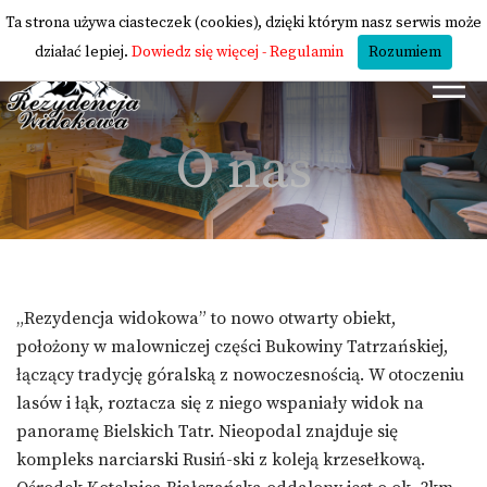
Ta strona używa ciasteczek (cookies), dzięki którym nasz serwis może
działać lepiej.
Dowiedz się więcej - Regulamin
Rozumiem
O nas
„Rezydencja widokowa” to nowo otwarty obiekt,
położony w malowniczej części Bukowiny Tatrzańskiej,
łączący tradycję góralską z nowoczesnością. W otoczeniu
lasów i łąk, roztacza się z niego wspaniały widok na
panoramę Bielskich Tatr. Nieopodal znajduje się
kompleks narciarski Rusiń-ski z koleją krzesełkową.